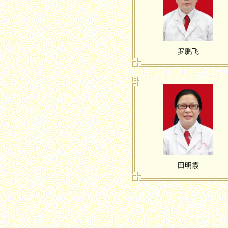
罗鹏飞
田明霞