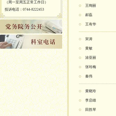
（周一至周五正常工作日）
王绚丽
投诉电话：0744-8222453
郝磊
王有华
宋涛
黄敏
涂亚丽
张玲梅
秦伟
黄晓玲
李启雄
田胜琴