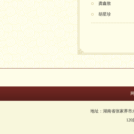
龚鑫敖
胡星珍
地址：湖南省张家界市永定区回
12