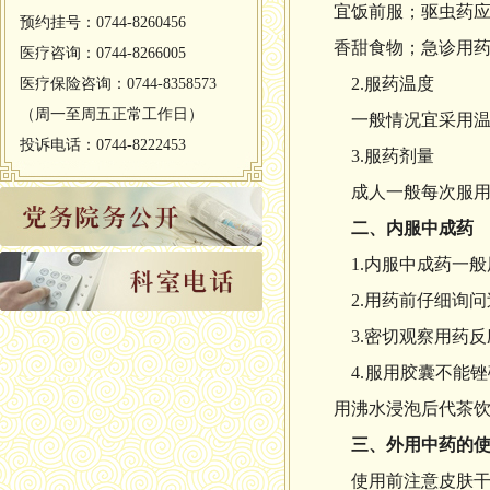
宜饭前服；驱虫药
预约挂号：0744-8260456
香甜食物；急诊用
医疗咨询：0744-8266005
2.服药温度
医疗保险咨询：0744-8358573
（周一至周五正常工作日）
一般情况宜采用温
投诉电话：0744-8222453
3.服药剂量
成人一般每次服用2
二、内服中成药
1.内服中成药一般
2.用药前仔细询问
3.密切观察用药
4.服用胶囊不能
用沸水浸泡后代茶
三、外用中药的使
使用前注意皮肤干