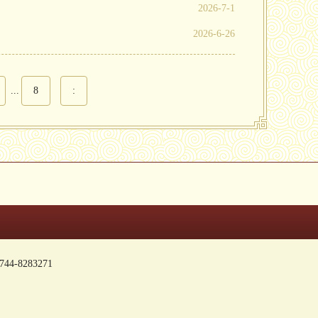
2026-7-1
2026-6-26
...
8
:
-8283271