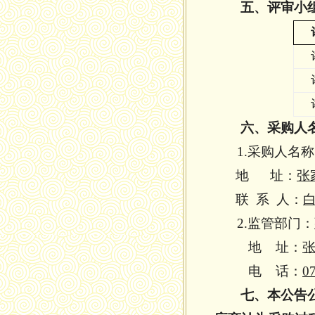
五
、评审小
六、采购人
1.采购人名
地 址：
张
联 系 人：
2.监管部门：
地 址：
张
电 话：
0
七、本公告