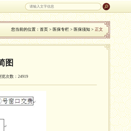
您当前的位置：
首页
>
医保专栏
>
医保须知
>
正文
简图
浏览次数：24919