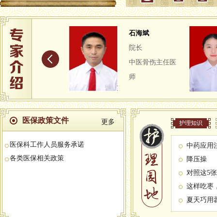
张进军
石海斌
党委书记
院长
主任技师
中医骨伤主任医
师
医保政策文件
更多
护理知识
医保科工作人员服务承诺
中药应用
各类医保相关政策
降压操
对照这5
这样吃枣
夏天巧用