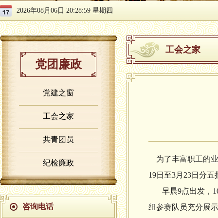
2026年08月06日 20:28:59 星期四
工会之家
党团廉政
党建之窗
工会之家
共青团员
为了丰富职工的
纪检廉政
19
日至
3
月
23
日分五
早晨
9
点出发，
1
咨询电话
组参赛队员充分展